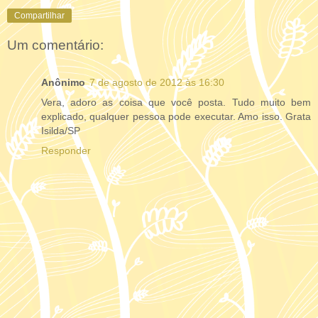
Compartilhar
Um comentário:
Anônimo
7 de agosto de 2012 às 16:30
Vera, adoro as coisa que você posta. Tudo muito bem
explicado, qualquer pessoa pode executar. Amo isso. Grata
Isilda/SP
Responder