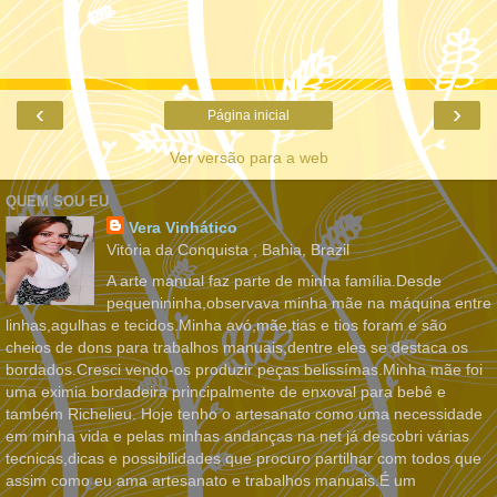
‹
›
Página inicial
Ver versão para a web
QUEM SOU EU
Vera Vinhático
Vitória da Conquista , Bahia, Brazil
A arte manual faz parte de minha família.Desde
pequenininha,observava minha mãe na máquina entre
linhas,agulhas e tecidos.Minha avó,mãe,tias e tios foram e são
cheios de dons para trabalhos manuais,dentre eles se destaca os
bordados.Cresci vendo-os produzir peças belissímas.Minha mãe foi
uma eximia bordadeira principalmente de enxoval para bebê e
também Richelieu. Hoje tenho o artesanato como uma necessidade
em minha vida e pelas minhas andanças na net já descobri várias
tecnicas,dicas e possibilidades que procuro partilhar com todos que
assim como eu ama artesanato e trabalhos manuais.É um