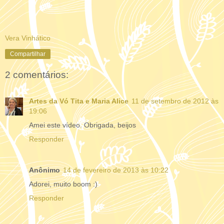
Vera Vinhático
Compartilhar
2 comentários:
Artes da Vó Tita e Maria Alice
11 de setembro de 2012 às
19:06
Amei este vídeo. Obrigada, beijos
Responder
Anônimo
14 de fevereiro de 2013 às 10:22
Adorei, muito boom :)
Responder