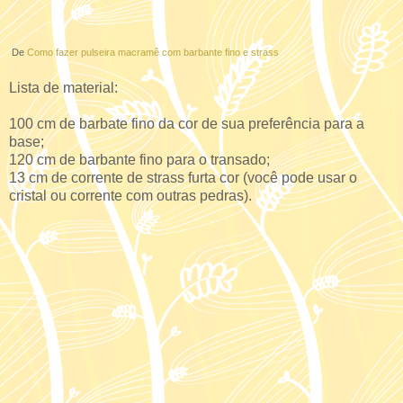
De
Como fazer pulseira macramê com barbante fino e strass
Lista de material:
100 cm de barbate fino da cor de sua preferência para a
base;
120 cm de barbante fino para o transado;
13 cm de corrente de strass furta cor (você pode usar o
cristal ou corrente com outras pedras).